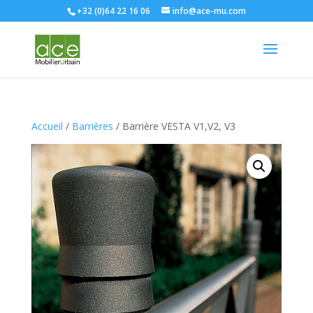
+32 (0)64 22 16 06
info@ace-mu.com
Accueil
/
Barrières
/ Barrière VESTA V1,V2, V3