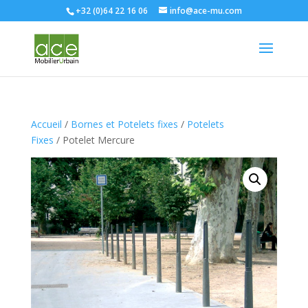
+32 (0)64 22 16 06
info@ace-mu.com
Accueil
/
Bornes et Potelets fixes
/
Potelets
Fixes
/ Potelet Mercure