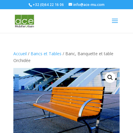
+32 (0)64 22 16 06
info@ace-mu.com
Accueil
/
Bancs et Tables
/ Banc, Banquette et table
Orchidée