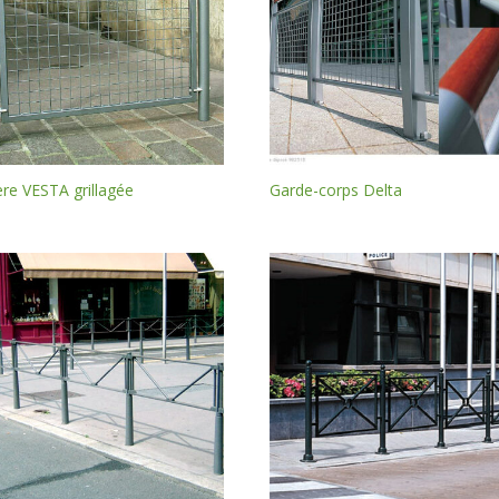
ère VESTA grillagée
Garde-corps Delta