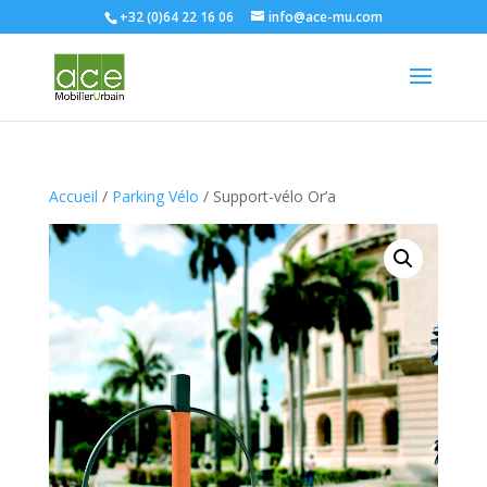
+32 (0)64 22 16 06
info@ace-mu.com
Accueil
/
Parking Vélo
/ Support-vélo Or’a